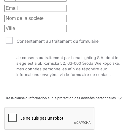
réflecteur
10
4000
870
80
15
blanc
ø96/73
-
-
429118
GS
réflecteur
10
4000
870
80
15
blanc
ø96/73
-
-
42986
W
réflecteur
10
4000
870
80
15
noir
ø96/73
-
-
43026
B
Consentement au traitement du formulaire
réflecteur
10
4000
870
80
15
noir
ø96/73
-
-
42916
GS
Je consens au traitement par Lena Lighting S.A. dont le
réflecteur
siège est à ul. Kórnicka 52, 63-000 Środa Wielkopolska,
10
3000
890
80
60
blanc
ø96/73
-
-
42921
GS
mes données personnelles afin de répondre aux
informations envoyées via le formulaire de contact.
réflecteur
10
3000
730
80
60
blanc
ø96/73
-
-
42991
W
réflecteur
10
3000
890
80
60
noir
ø96/73
-
-
43031
B
Lire la clause d'information sur la protection des données personnelles
réflecteur
10
3000
890
80
60
noir
ø96/73
-
-
42926
GS
réflecteur
10
4000
930
80
60
blanc
ø96/73
-
-
42901
GS
réflecteur