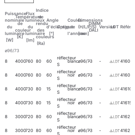
Indice
Puissance
Flux
Température
de
nominale
lumineux
Angle
Couleur
Dimensions
de
rendu
DIMM
du
du
d'éclairage
Optique
de
(H/L/P/S)
Version
LDT
Référe
couleur
des
DALI
luminaire
luminaire
[°]
l'anneau
[mm]
[K]
couleurs
[W]
[lm]
(Ra)
ø96/73
réflecteur
8
4000
760
80
60
blanc
ø96/73
-
-
41600
S
réflecteur
8
4000
760
80
60
noir
ø96/73
-
-
416057
S
réflecteur
8
4000
730
80
15
blanc
ø96/73
-
-
416101
S
réflecteur
8
4000
730
80
15
noir
ø96/73
-
-
416156
S
réflecteur
8
3000
720
80
60
blanc
ø96/73
-
-
41620
S
réflecteur
8
3000
720
80
60
noir
ø96/73
-
-
416255
S