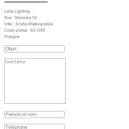
réflecteur
10
3000
750
90
60
noir
ø96/73
-
-
430411
B
Lena Lighting
réflecteur
Rue : Kornicka 52
10
3000
750
90
60
noir
ø96/73
-
-
42946
GS
Ville : Sroda Wielkopolska
réflecteur
Code postal : 63-000
10
4000
790
90
60
blanc
ø96/73
-
-
42961
GS
Pologne
réflecteur
10
4000
790
90
60
blanc
ø96/73
-
-
430114
W
réflecteur
10
4000
790
90
60
noir
ø96/73
-
-
43051
B
réflecteur
10
4000
790
90
60
noir
ø96/73
-
-
42966
GS
réflecteur
10
3000
830
80
15
blanc
ø96/73
-
-
42931
GS
réflecteur
10
3000
830
80
15
blanc
ø96/73
-
-
42996
W
réflecteur
10
3000
830
80
15
noir
ø96/73
-
-
43036
B
réflecteur
10
3000
830
80
15
noir
ø96/73
-
-
42936
GS