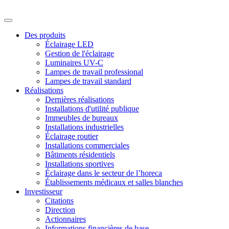
Des produits
Éclairage LED
Gestion de l'éclairage
Luminaires UV-C
Lampes de travail professional
Lampes de travail standard
Réalisations
Dernières réalisations
Installations d'utilité publique
Immeubles de bureaux
Installations industrielles
Éclairage routier
Installations commerciales
Bâtiments résidentiels
Installations sportives
Éclairage dans le secteur de l’horeca
Établissements médicaux et salles blanches
Investisseur
Citations
Direction
Actionnaires
Informations financières de base