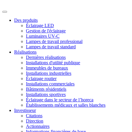
Des produits
Éclairage LED
Gestion de l'éclairage
Luminaires UV-C
Lampes de travail professional
Lampes de travail standard
Réalisations
Dernières réalisations
Installations d'utilité publique
Immeubles de bureaux
Installations industrielles
Éclairage routier
Installations commerciales
Bâtiments résidentiels
Installations sportives
Éclairage dans le secteur de l’horeca
Établissements médicaux et salles blanches
Investisseur
Citations
Direction
Actionnaires
Informations financières de base