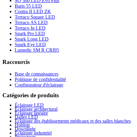
SQ 300 LED Evo Plus
Baris 55 LED
Contra II LED ZK
Terraco Square LED
Terraco AS LED
Terraco In LED
Spark Pro LED
Spark Long LED
Spark Eye LED
Lumedic SM R CRI95
Raccourcis
Base de connaissances
Politique de confidentialité
Configurateur d'éclairage
Catégories de produits
Éclairage LED
Éclairage architectural
Éclairage linéaire
Dalles LED
Éclairage des établissements médicaux et des salles blanches
Hublots
Downlight
Éclairage industriel
Projecteurs