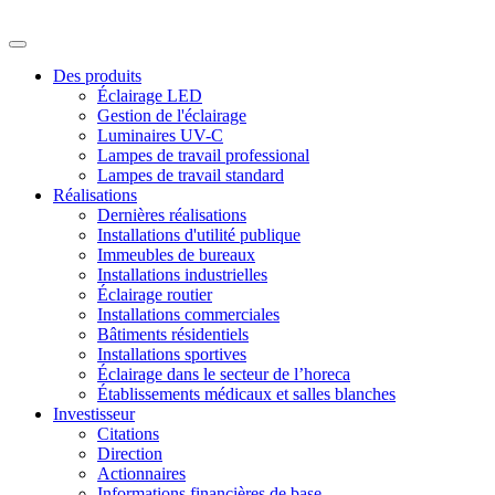
Des produits
Éclairage LED
Gestion de l'éclairage
Luminaires UV-C
Lampes de travail professional
Lampes de travail standard
Réalisations
Dernières réalisations
Installations d'utilité publique
Immeubles de bureaux
Installations industrielles
Éclairage routier
Installations commerciales
Bâtiments résidentiels
Installations sportives
Éclairage dans le secteur de l’horeca
Établissements médicaux et salles blanches
Investisseur
Citations
Direction
Actionnaires
Informations financières de base