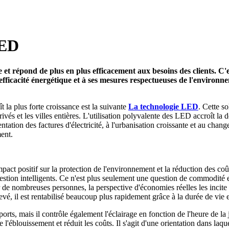
LED
t répond de plus en plus efficacement aux besoins des clients. C'est
efficacité énergétique et à ses mesures respectueuses de l'environne
la plus forte croissance est la suivante
La technologie LED
. Cette sol
 privés et les villes entières. L'utilisation polyvalente des LED accroît l
ion des factures d'électricité, à l'urbanisation croissante et au change
nt.
 positif sur la protection de l'environnement et la réduction des coûts. A
tion intelligents. Ce n'est plus seulement une question de commodité et 
 de nombreuses personnes, la perspective d'économies réelles les incite 
, il est rentabilisé beaucoup plus rapidement grâce à la durée de vie et 
orts, mais il contrôle également l'éclairage en fonction de l'heure de la 
l'éblouissement et réduit les coûts. Il s'agit d'une orientation dans laqu