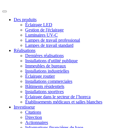
Des produits
Éclairage LED
Gestion de l'éclairage
Luminaires UV-C
Lampes de travail professional
Lampes de travail standard
Réalisations
Dernières réalisations
Installations d'utilité publique
Immeubles de bureaux
Installations industrielles
Éclairage routier
Installations commerciales
Bâtiments résidentiels
Installations sportives
Éclairage dans le secteur de l’horeca
Établissements médicaux et salles blanches
Investisseur
Citations
Direction
Actionnaires
Informations financières de base