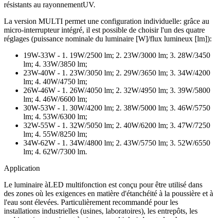
résistants au rayonnementUV.
La version MULTI permet une configuration individuelle: grâce au
micro-interrupteur intégré, il est possible de choisir l'un des quatre
réglages (puissance nominale du luminaire [W]/flux lumineux [lm]):
19W-33W - 1. 19W/2500 lm; 2. 23W/3000 lm; 3. 28W/3450
lm; 4. 33W/3850 lm;
23W-40W - 1. 23W/3050 lm; 2. 29W/3650 lm; 3. 34W/4200
lm; 4. 40W/4750 lm;
26W-46W - 1. 26W/4050 lm; 2. 32W/4950 lm; 3. 39W/5800
lm; 4. 46W/6600 lm;
30W-53W - 1. 30W/4200 lm; 2. 38W/5000 lm; 3. 46W/5750
lm; 4. 53W/6300 lm;
32W-55W - 1. 32W/5050 lm; 2. 40W/6200 lm; 3. 47W/7250
lm; 4. 55W/8250 lm;
34W-62W - 1. 34W/4800 lm; 2. 43W/5750 lm; 3. 52W/6550
lm; 4. 62W/7300 lm.
Application
Le luminaire àLED multifonction est conçu pour être utilisé dans
des zones où les exigences en matière d'étanchéité à la poussière et à
l'eau sont élevées. Particulièrement recommandé pour les
installations industrielles (usines, laboratoires), les entrepôts, les