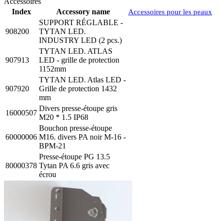
Accessoires
Index
Accessory name
Accessoires pour les peaux
SUPPORT RÉGLABLE -
908200
TYTAN LED.
INDUSTRY LED (2 pcs.)
TYTAN LED. ATLAS
907913
LED - grille de protection
1152mm
TYTAN LED. Atlas LED -
907920
Grille de protection 1432
mm
Divers presse-étoupe gris
16000507
M20 * 1.5 IP68
Bouchon presse-étoupe
60000006
M16. divers PA noir M-16 -
BPM-21
Presse-étoupe PG 13.5
80000378
Tytan PA 6.6 gris avec
écrou