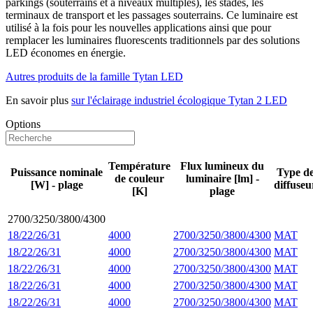
parkings (souterrains et à niveaux multiples), les stades, les
terminaux de transport et les passages souterrains. Ce luminaire est
utilisé à la fois pour les nouvelles applications ainsi que pour
remplacer les luminaires fluorescents traditionnels par des solutions
LED économes en énergie.
Autres produits de la famille Tytan LED
En savoir plus
sur l'éclairage industriel écologique Tytan 2 LED
Options
Température
Flux lumineux du
Puissance nominale
Type d
de couleur
luminaire [lm] -
[W] - plage
diffuseu
[K]
plage
2700/3250/3800/4300
18/22/26/31
4000
2700/3250/3800/4300
MAT
18/22/26/31
4000
2700/3250/3800/4300
MAT
18/22/26/31
4000
2700/3250/3800/4300
MAT
18/22/26/31
4000
2700/3250/3800/4300
MAT
18/22/26/31
4000
2700/3250/3800/4300
MAT