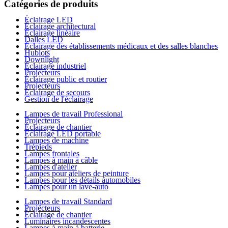
Catégories de produits
Éclairage LED
Éclairage architectural
Éclairage linéaire
Dalles LED
Éclairage des établissements médicaux et des salles blanches
Hublots
Downlight
Éclairage industriel
Projecteurs
Éclairage public et routier
Projecteurs
Éclairage de secours
Gestion de l'éclairage
Lampes de travail Professional
Projecteurs
Éclairage de chantier
Éclairage LED portable
Lampes de machine
Trépieds
Lampes frontales
Lampes à main à câble
Lampes d'atelier
Lampes pour ateliers de peinture
Lampes pour les détails automobiles
Lampes pour un lave-auto
Lampes de travail Standard
Projecteurs
Éclairage de chantier
Luminaires incandescentes
Lampes à main à batterie