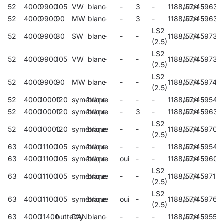
52
4000
9900
105
VW
blanc
-
-
3
-
1188/57/45
59638
52
4000
9900
90
MW
blanc
-
-
3
-
1188/57/45
59639
LS2
52
4000
9900
80
SW
blanc
-
-
-
1188/57/45
59735
(2.5)
LS2
52
4000
9900
105
VW
blanc
-
-
-
1188/57/45
59739
(2.5)
LS2
52
4000
9900
90
MW
blanc
-
-
-
1188/57/45
59743
(2.5)
52
4000
10000
120
symétrique
blanc
-
-
-
-
1188/57/45
59543
52
4000
10000
120
symétrique
blanc
-
-
3
-
1188/57/45
59630
LS2
52
4000
10000
120
symétrique
blanc
-
-
-
1188/57/45
59707
(2.5)
63
4000
11100
105
symétrique
blanc
-
-
-
-
1188/57/45
59546
63
4000
11100
105
symétrique
blanc
-
oui
-
-
1188/57/45
59603
LS2
63
4000
11100
105
symétrique
blanc
-
-
-
1188/57/45
59710
(2.5)
LS2
63
4000
11100
105
symétrique
blanc
-
oui
-
1188/57/45
59767
(2.5)
63
4000
11400
butterfly
DAN
blanc
-
-
-
-
1188/57/45
59550