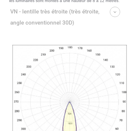
les luminaires sont montés à une hauteur de 8 à 12 mètres.
VN - lentille très étroite (très étroite,
angle conventionnel 30D)