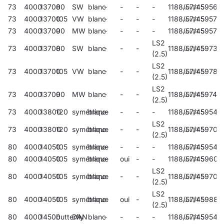
73
4000
13700
80
SW
blanc
-
-
-
-
1188/57/45
59569
73
4000
13700
105
VW
blanc
-
-
-
-
1188/57/45
59573
73
4000
13700
90
MW
blanc
-
-
-
-
1188/57/45
59577
LS2
73
4000
13700
80
SW
blanc
-
-
-
1188/57/45
59733
(2.5)
LS2
73
4000
13700
105
VW
blanc
-
-
-
1188/57/45
59788
(2.5)
LS2
73
4000
13700
90
MW
blanc
-
-
-
1188/57/45
597411
(2.5)
73
4000
13800
120
symétrique
blanc
-
-
-
-
1188/57/45
59541
LS2
73
4000
13800
120
symétrique
blanc
-
-
-
1188/57/45
59705
(2.5)
80
4000
14050
105
symétrique
blanc
-
-
-
-
1188/57/45
59544
80
4000
14050
105
symétrique
blanc
-
oui
-
-
1188/57/45
59602
LS2
80
4000
14050
105
symétrique
blanc
-
-
-
1188/57/45
59708
(2.5)
LS2
80
4000
14050
105
symétrique
blanc
-
oui
-
1188/57/45
59882
(2.5)
80
4000
14500
butterfly
DAN
blanc
-
-
-
-
1188/57/45
59548