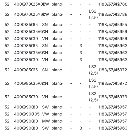
52
4000
9700
25x80
CW
blanc
-
-
-
-
1188/57/45
27883
LS2
52
4000
9700
25x80
CW
blanc
-
-
-
1188/57/45
27884
(2.5)
52
4000
9850
65
SN
blanc
-
-
-
-
1188/57/45
59559
52
4000
9850
35/67
CN
blanc
-
-
-
-
1188/57/45
59563
52
4000
9850
30
VN
blanc
-
-
-
-
1188/57/45
59567
52
4000
9850
65
SN
blanc
-
-
3
-
1188/57/45
59634
52
4000
9850
35/67
CN
blanc
-
-
3
-
1188/57/45
59635
52
4000
9850
30
VN
blanc
-
-
3
-
1188/57/45
59636
LS2
52
4000
9850
65
SN
blanc
-
-
-
1188/57/45
59723
(2.5)
LS2
52
4000
9850
35/67
CN
blanc
-
-
-
1188/57/45
59727
(2.5)
LS2
52
4000
9850
30
VN
blanc
-
-
-
1188/57/45
59731
(2.5)
52
4000
9900
80
SW
blanc
-
-
-
-
1188/57/45
59571
52
4000
9900
105
VW
blanc
-
-
-
-
1188/57/45
59575
52
4000
9900
90
MW
blanc
-
-
-
-
1188/57/45
59579
52
4000
9900
80
SW
blanc
-
-
3
-
1188/57/45
59637