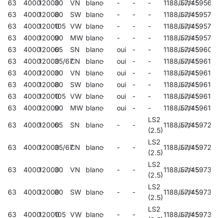
63
4000
12000
30
VN
blanc
-
-
-
-
1188/57/45
59566
63
4000
12000
80
SW
blanc
-
-
-
-
1188/57/45
59570
63
4000
12000
105
VW
blanc
-
-
-
-
1188/57/45
59574
63
4000
12000
90
MW
blanc
-
-
-
-
1188/57/45
59578
63
4000
12000
65
SN
blanc
-
oui
-
-
1188/57/45
59609
63
4000
12000
35/67
CN
blanc
-
oui
-
-
1188/57/45
596117
63
4000
12000
30
VN
blanc
-
oui
-
-
1188/57/45
596131
63
4000
12000
80
SW
blanc
-
oui
-
-
1188/57/45
59615
63
4000
12000
105
VW
blanc
-
oui
-
-
1188/57/45
59617
63
4000
12000
90
MW
blanc
-
oui
-
-
1188/57/45
59619
LS2
63
4000
12000
65
SN
blanc
-
-
-
1188/57/45
59722
(2.5)
LS2
63
4000
12000
35/67
CN
blanc
-
-
-
1188/57/45
59726
(2.5)
LS2
63
4000
12000
30
VN
blanc
-
-
-
1188/57/45
59730
(2.5)
LS2
63
4000
12000
80
SW
blanc
-
-
-
1188/57/45
59734
(2.5)
LS2
63
4000
12000
105
VW
blanc
-
-
-
1188/57/45
59738