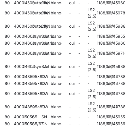
80
4000
14500
butterfly
DAN
blanc
-
oui
-
-
1188/57/45
59604
LS2
80
4000
14500
butterfly
DAN
blanc
-
-
-
1188/57/45
59784
(2.5)
LS2
80
4000
14500
butterfly
DAN
blanc
-
oui
-
1188/57/45
59883
(2.5)
80
4000
14600
asymmetric
SA
blanc
-
-
-
-
1188/57/45
59552
80
4000
14600
asymmetric
SA
blanc
-
oui
-
-
1188/57/45
59606
LS2
80
4000
14600
asymmetric
SA
blanc
-
-
-
1188/57/45
59716
(2.5)
LS2
80
4000
14600
asymmetric
SA
blanc
-
oui
-
1188/57/45
59885
(2.5)
80
4000
14850
25x80
CW
blanc
-
-
-
-
1188/57/45
27886
80
4000
14850
25x80
CW
blanc
-
oui
-
-
1188/57/45
27889
LS2
80
4000
14850
25x80
CW
blanc
-
oui
-
1188/57/45
27887
(2.5)
LS2
80
4000
14850
25x80
CW
blanc
-
-
-
1188/57/45
27888
(2.5)
80
4000
15050
65
SN
blanc
-
-
-
-
1188/57/45
59556
80
4000
15050
35/67
CN
blanc
-
-
-
-
1188/57/45
59560