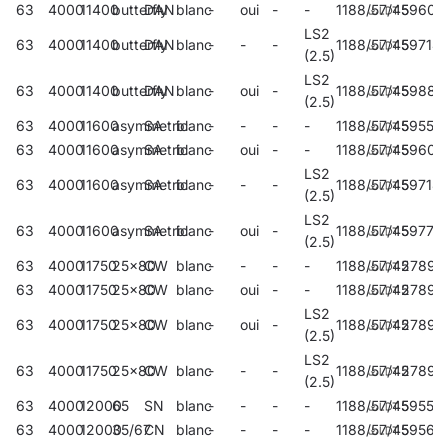
63
4000
11400
butterfly
DAN
blanc
-
oui
-
-
1188/57/45
59605
LS2
63
4000
11400
butterfly
DAN
blanc
-
-
-
1188/57/45
59714
(2.5)
LS2
63
4000
11400
butterfly
DAN
blanc
-
oui
-
1188/57/45
59884
(2.5)
63
4000
11600
asymmetric
SA
blanc
-
-
-
-
1188/57/45
59554
63
4000
11600
asymmetric
SA
blanc
-
oui
-
-
1188/57/45
59607
LS2
63
4000
11600
asymmetric
SA
blanc
-
-
-
1188/57/45
59718
(2.5)
LS2
63
4000
11600
asymmetric
SA
blanc
-
oui
-
1188/57/45
59771
(2.5)
63
4000
11750
25x80
CW
blanc
-
-
-
-
1188/57/45
27890
63
4000
11750
25x80
CW
blanc
-
oui
-
-
1188/57/45
27893
LS2
63
4000
11750
25x80
CW
blanc
-
oui
-
1188/57/45
27892
(2.5)
LS2
63
4000
11750
25x80
CW
blanc
-
-
-
1188/57/45
27891
(2.5)
63
4000
12000
65
SN
blanc
-
-
-
-
1188/57/45
59558
63
4000
12000
35/67
CN
blanc
-
-
-
-
1188/57/45
59562