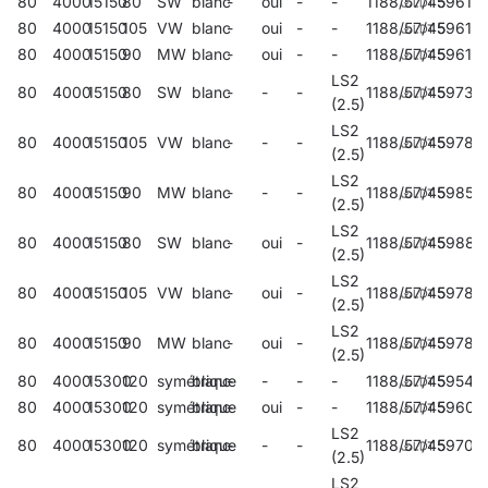
80
4000
15150
80
SW
blanc
-
oui
-
-
1188/57/45
59614
80
4000
15150
105
VW
blanc
-
oui
-
-
1188/57/45
59616
80
4000
15150
90
MW
blanc
-
oui
-
-
1188/57/45
59618
LS2
80
4000
15150
80
SW
blanc
-
-
-
1188/57/45
59732
(2.5)
LS2
80
4000
15150
105
VW
blanc
-
-
-
1188/57/45
59787
(2.5)
LS2
80
4000
15150
90
MW
blanc
-
-
-
1188/57/45
59850
(2.5)
LS2
80
4000
15150
80
SW
blanc
-
oui
-
1188/57/45
59886
(2.5)
LS2
80
4000
15150
105
VW
blanc
-
oui
-
1188/57/45
59780
(2.5)
LS2
80
4000
15150
90
MW
blanc
-
oui
-
1188/57/45
59782
(2.5)
80
4000
15300
120
symétrique
blanc
-
-
-
-
1188/57/45
59540
80
4000
15300
120
symétrique
blanc
-
oui
-
-
1188/57/45
59600
LS2
80
4000
15300
120
symétrique
blanc
-
-
-
1188/57/45
59704
(2.5)
LS2