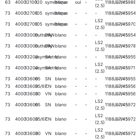
63
4000
12100
120
symétrique
blanc
-
oui
-
1188/57/45
59881
(2.5)
73
4000
12700
105
symétrique
blanc
-
-
-
-
1188/57/45
59545
LS2
73
4000
12700
105
symétrique
blanc
-
-
-
1188/57/45
59709
(2.5)
73
4000
13000
butterfly
DAN
blanc
-
-
-
-
1188/57/45
59549
LS2
73
4000
13000
butterfly
DAN
blanc
-
-
-
1188/57/45
59785
(2.5)
73
4000
13200
asymmetric
SA
blanc
-
-
-
-
1188/57/45
59553
LS2
73
4000
13200
asymmetric
SA
blanc
-
-
-
1188/57/45
59717
(2.5)
73
4000
13600
65
SN
blanc
-
-
-
-
1188/57/45
59557
73
4000
13600
35/67
CN
blanc
-
-
-
-
1188/57/45
59561
73
4000
13600
30
VN
blanc
-
-
-
-
1188/57/45
59565
LS2
73
4000
13600
65
SN
blanc
-
-
-
1188/57/45
59721
(2.5)
LS2
73
4000
13600
35/67
CN
blanc
-
-
-
1188/57/45
59725
(2.5)
LS2
73
4000
13600
30
VN
blanc
-
-
-
1188/57/45
59729
(2.5)