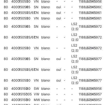
80
4000
15050
30
VN
blanc
-
-
-
-
1188/57/45
59564
80
4000
15050
65
SN
blanc
-
oui
-
-
1188/57/45
59608
80
4000
15050
35/67
CN
blanc
-
oui
-
-
1188/57/45
59610
80
4000
15050
30
VN
blanc
-
oui
-
-
1188/57/45
59612
LS2
80
4000
15050
65
SN
blanc
-
-
-
1188/57/45
59720
(2.5)
LS2
80
4000
15050
35/67
CN
blanc
-
-
-
1188/57/45
59724
(2.5)
LS2
80
4000
15050
30
VN
blanc
-
-
-
1188/57/45
59728
(2.5)
LS2
80
4000
15050
65
SN
blanc
-
oui
-
1188/57/45
59772
(2.5)
LS2
80
4000
15050
35/67
CN
blanc
-
oui
-
1188/57/45
59774
(2.5)
LS2
80
4000
15050
30
VN
blanc
-
oui
-
1188/57/45
59776
(2.5)
80
4000
15150
80
SW
blanc
-
-
-
-
1188/57/45
59568
80
4000
15150
105
VW
blanc
-
-
-
-
1188/57/45
59572
80
4000
15150
90
MW
blanc
-
-
-
-
1188/57/45
59576